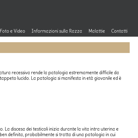
IT
Foto e Video
Informazioni sulla Razza
Malattie
Contatti
La Storia dei Setter
Premessa
Contatti
a
Come scegliere l'allevatore
Malattie Virali
Richiesta
Informazioni
Standard Morfologico
Malattie Batteriche
Area
Malattie Parassitarie
Riservata
Altre Patologie
 natura recessiva rende la patologia estremamente difficile da
del tappeto lucido. La patologia si manifesta in età giovanile ed è
Conclusioni
 La discesa dei testicoli inizia durante la vita intra uterina e
ben definita, probabilmente si tratta di una patologia in cui