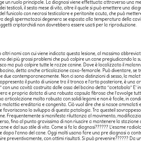
olge un ruolo principale. La diagnosi viene effettuata attraverso una me
testicoli, il sesto mese di vita, oltre il quale si può emettere una diagn
 del funicolo con necrosi testicolare e peritonite acuta, che può metter
iva degli spermatozoi degenera se esposta alla temperatura della cavit
ggetti criptorchidi non dovrebbero essere usati per la riproduzione.
ono altri nomi con cui viene indicata questa lesione, al massimo abbrevia
no dei più grossi problemi che può colpire un cane pregiudicando la su
esco ma può colpire tutte le razze canine. Dove è localizzato il malan
e il bacino, detta anche articolazione coxo-femorale. Può diventare, se t
e due contemporaneamente. Non ci sono distinzioni di sesso, la malatti
presenta il punto di unione tra il tronco e l’arto posteriore, è una arti
“ con una cavità costruita dalle ossa del bacino detta “acetabolo” E’ i
e vera e propria dotata di una robusta capsula fibrosa che l’avvolge tut
a articolazione molto robusta con solidi legami e non è facile, in condiz
na malattia ereditaria e congenita. Ciò vuol dire che si nasce ammalati e
e favoriscono lo sviluppo di questa patologia. Tra questeil sovrappeso 
. Frequentemente si manifesta riluttanza al movimento, modificazione 
verso, fino al punto gravissimo di non riuscire a mantenere la stazion
l cane e dal suo stile di vita. Come si fa la diagnosi?????? L’esame ra
dopo l’anno del cane. Oggi molti usano fare una pre diagnosi o contro
enire preventivamente, con ottimi risultati. Si può prevenire?????? Da 