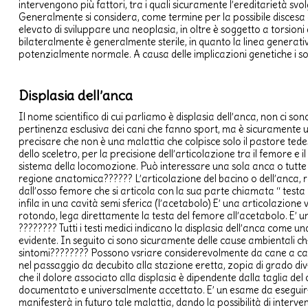
intervengono più fattori, tra i quali sicuramente l’ereditarietà sv
Generalmente si considera, come termine per la possibile discesa dei 
elevato di sviluppare una neoplasia, in oltre è soggetto a torsioni
bilateralmente è generalmente sterile, in quanto la linea generat
potenzialmente normale. A causa delle implicazioni genetiche i so
Displasia dell’anca
Il nome scientifico di cui parliamo è displasia dell’anca, non ci s
pertinenza esclusiva dei cani che fanno sport, ma è sicuramente u
precisare che non è una malattia che colpisce solo il pastore ted
dello sceletro, per la precisione dell’articolazione tra il femore 
sistema della locomozione. Può interessare una sola anca o tutte 
regione anatomica?????? L’articolazione del bacino o dell’anca, rap
dall’osso femore che si articola con la sua parte chiamata “ testa 
infila in una cavità semi sferica (l’acetabolo) E’ una articolazion
rotondo, lega direttamente la testa del femore all’acetabolo. E’ un
???????? Tutti i testi medici indicano la displasia dell’anca come u
evidente. In seguito ci sono sicuramente delle cause ambientali ch
sintomi???????? Possono vsriare considerevolmente da cane a cane
nel passaggio da decubito alla stazione eretta, zopia di grado di
che il dolore associato alla displasia è dipendente dalla taglia de
documentato e universalmente accettato. E’ un esame da eseguire 
manifesterà in futuro tale malattia, dando la possibilità di interv