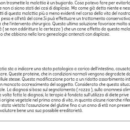
on trasmette la malattia è un bugiardo. Cosa potevo fare per evitarlo?
he non ci siano stati dei casi di displasia. Ma come già detto niente e n
 di questa malattia più o meno evidenti nel corso della vita del nostro
 peso e all’età del cane.Si può effettuare un trattamento conservativo
a che l’intervento chirurgico. Questa ultima soluzione favorisce molt
 se non addirittura la certezza ) che un cane affetto da questa malatti
lieve o che abbiano nella loro genealogia antenati con displasia.
ia sta a indicare uno stato patologico a carico dell’intestino, causato
are. Queste proteine, che in condizioni normali vengono degradate dagli
e stesse. Questa modificazione porta a un ridotto assorbimento intest
n mancato accrescimento del soggetto. Considerato che questa situaz
male. La diagnosi si basa sul segnalamento ( razza ), sulla anamnesi alime
Una volta fatta la diagnosi, la terapia è fondata sull’utilizzo di diete pri
di origine vegetale nel primo anno di vita, in quanto alcune ricerche rif
i è stata vietata l’assunzione del glutine fino a un anno di età non pres
alutare bene una sua possibile ereditarietà.