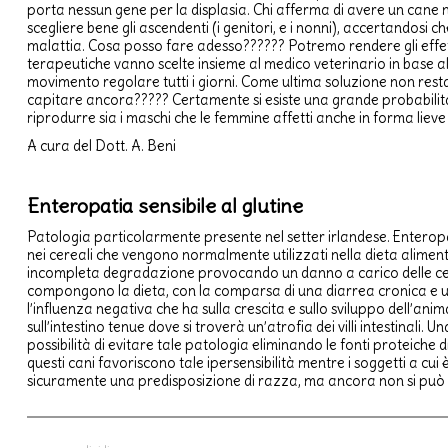
porta nessun gene per la displasia. Chi afferma di avere un cane n
scegliere bene gli ascendenti (i genitori, e i nonni), accertandosi c
malattia. Cosa posso fare adesso?????? Potremo rendere gli effetti
terapeutiche vanno scelte insieme al medico veterinario in base al
movimento regolare tutti i giorni. Come ultima soluzione non rest
capitare ancora????? Certamente si esiste una grande probabilità (
riprodurre sia i maschi che le femmine affetti anche in forma 
A cura del Dott. A. Beni
Enteropatia sensibile al glutine
Patologia particolarmente presente nel setter irlandese. Enteropat
nei cereali che vengono normalmente utilizzati nella dieta aliment
incompleta degradazione provocando un danno a carico delle cellul
compongono la dieta, con la comparsa di una diarrea cronica e u
l’influenza negativa che ha sulla crescita e sullo sviluppo dell’ani
sull’intestino tenue dove si troverà un’atrofia dei villi intestinali. 
possibilità di evitare tale patologia eliminando le fonti proteiche 
questi cani favoriscono tale ipersensibilità mentre i soggetti a cu
sicuramente una predisposizione di razza, ma ancora non si può v