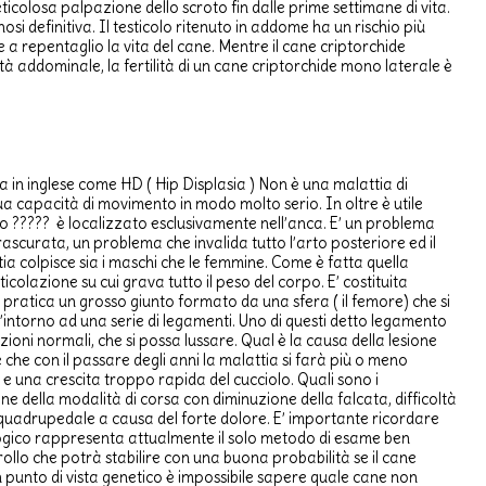
ticolosa palpazione dello scroto fin dalle prime settimane di vita.
osi definitiva. Il testicolo ritenuto in addome ha un rischio più
e a repentaglio la vita del cane. Mentre il cane criptorchide
à addominale, la fertilità di un cane criptorchide mono laterale è
ta in inglese come HD ( Hip Displasia ) Non è una malattia di
a capacità di movimento in modo molto serio. In oltre è utile
no ????? è localizzato esclusivamente nell’anca. E’ un problema
rascurata, un problema che invalida tutto l’arto posteriore ed il
a colpisce sia i maschi che le femmine. Come è fatta quella
colazione su cui grava tutto il peso del corpo. E’ costituita
n pratica un grosso giunto formato da una sfera ( il femore) che si
t’intorno ad una serie di legamenti. Uno di questi detto legamento
ioni normali, che si possa lussare. Qual è la causa della lesione
 che con il passare degli anni la malattia si farà più o meno
e una crescita troppo rapida del cucciolo. Quali sono i
della modalità di corsa con diminuzione della falcata, difficoltà
e quadrupedale a causa del forte dolore. E’ importante ricordare
diologico rappresenta attualmente il solo metodo di esame ben
llo che potrà stabilire con una buona probabilità se il cane
un punto di vista genetico è impossibile sapere quale cane non