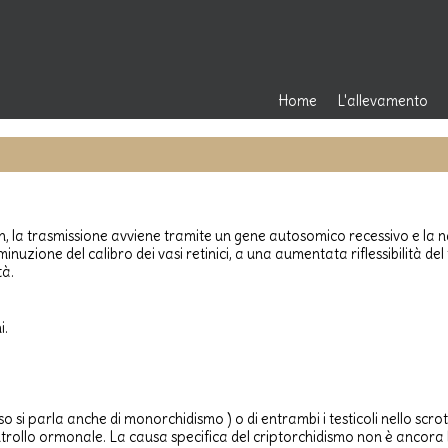
Home
L'allevamento
L'allevamento
Rassegna Stamp
rdon, la trasmissione avviene tramite un gene autosomico recessivo e la
 diminuzione del calibro dei vasi retinici, a una aumentata riflessibilità 
tà.
i.
o si parla anche di monorchidismo ) o di entrambi i testicoli nello scroto.
controllo ormonale. La causa specifica del criptorchidismo non è ancora 