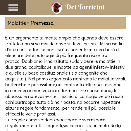
Malattie »
Premessa
E un argomento talmente ampio che quando deve essere
trattato non si sa mai da dove si deve iniziare. Mi scuso fin
d’ora con i lettori se non sarò esauriente,ma cercherò di
elencare delle patologie di più frequente riscontro
pratico. Dobbiamo innanzitutto suddividere le malattie in
due grandi capitoli:quelle indotte da agenti infettiv- infestivi
e quelle su base costituzionale ( sia congenite che
acquisite ). Nel primo argomento rientrano le malattie virali,
batteriche e parassitarie,nei confronti delle quali esistono
in commercio vari vaccini e farmaci che consentono,di
abbassare notevolmente il rischio di contagio verso i nostri
cani;purtroppo tutto ciò non basta,ma occorre rispettare
alcune regole fondamentali,per rendere il più possibile
efficaci le varie profilassi.
Le regole comprendono :vaccinare e sverminare
regolarmente tutti i soggetti,sia cuccioli sia animali adulti,e